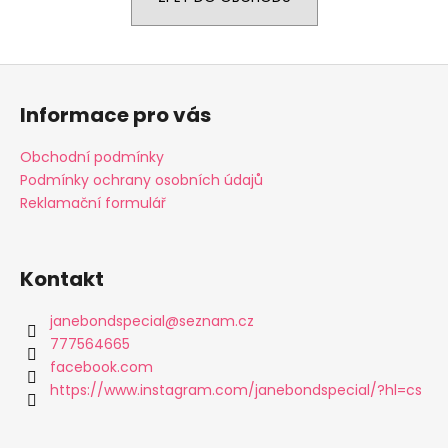
a
j
Z
í
á
t
Informace pro vás
p
?
a
Obchodní podmínky
t
Podmínky ochrany osobních údajů
í
Reklamační formulář
HLEDAT
Kontakt
D
janebondspecial
@
seznam.cz
o
777564665
p
facebook.com
o
https://www.instagram.com/janebondspecial/?hl=cs
r
u