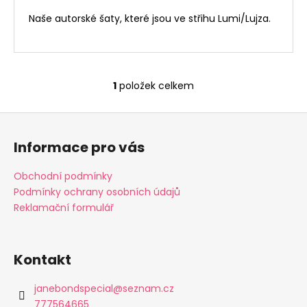
č
u
Naše autorské šaty, které jsou ve střihu Lumi/Lujza.
j
e
m
e
1
položek celkem
O
v
Z
PERSEFONA
l
-
á
á
LIMITED
Informace pro vás
d
BY
p
MIRKA
a
a
Obchodní podmínky
c
1
t
Podmínky ochrany osobních údajů
990
í
Kč
í
Reklamační formulář
p
r
v
k
Kontakt
y
v
janebondspecial
@
seznam.cz
ý
777564665