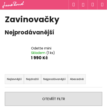
K
Přejít
Hledat
Náku
M
Přihlášen
na
o
obsah
Zpět
Zpět
košík
š
Zavinovačky
í
C
k
Nejprodávanější
o
p
o
Odette mini
t
Skladem
(1 ks)
ř
1 990 Kč
e
b
Ř
u
a
Nejlevnější
Nejdražší
Nejprodávanější
Abecedně
j
z
e
e
t
n
OTEVŘÍT FILTR
e
í
n