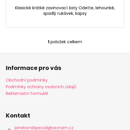
č
u
Klasické krátké zavinovací šaty Odette, lehounké,
j
spadlý rukávek, kapsy
e
m
e
1
položek celkem
O
PERSEFONA
v
-
Z
l
LIMITED
á
á
BY
Informace pro vás
d
MIRKA
p
a
1
a
Obchodní podmínky
c
990
t
Podmínky ochrany osobních údajů
Kč
í
í
Reklamační formulář
p
r
v
k
Kontakt
y
v
janebondspecial
@
seznam.cz