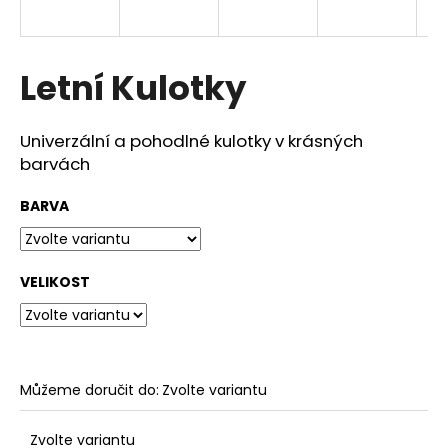
a
j
í
Letní Kulotky
t
?
Univerzální a pohodlné kulotky v krásných
barvách
BARVA
HLEDAT
VELIKOST
D
o
p
o
Můžeme doručit do:
Zvolte variantu
r
u
Zvolte variantu