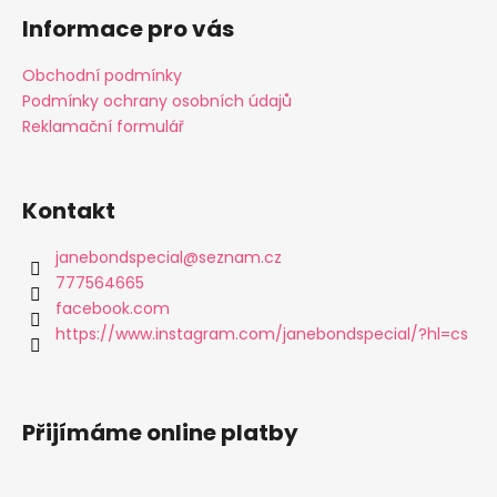
á
Informace pro vás
p
a
Obchodní podmínky
t
Podmínky ochrany osobních údajů
í
Reklamační formulář
Kontakt
janebondspecial
@
seznam.cz
777564665
facebook.com
https://www.instagram.com/janebondspecial/?hl=cs
Přijímáme online platby