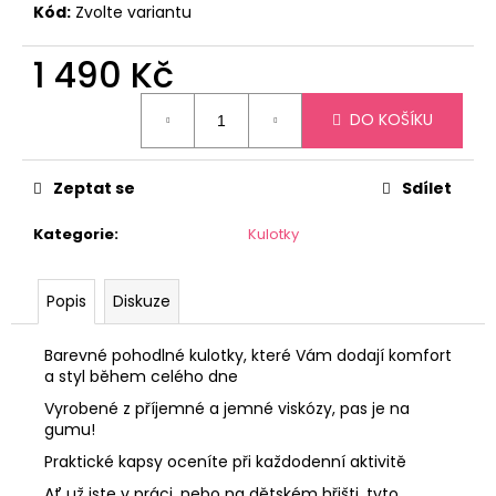
č
Kód:
Zvolte variantu
u
j
1 490 Kč
e
m
Měrná
DO KOŠÍKU
e
cena:
Zeptat se
Sdílet
JANE
BOND
ŠATY
Kategorie
:
Kulotky
S
MARILYN
2
Popis
Diskuze
190
Kč
Barevné pohodlné kulotky, které Vám dodají komfort
a styl během celého dne
Vyrobené z příjemné a jemné viskózy, pas je na
gumu!
Praktické kapsy oceníte při každodenní aktivitě
Ať už jste v práci, nebo na dětském hřišti, tyto