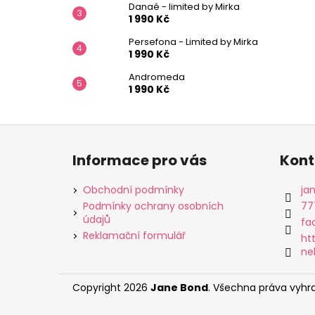
Danaé - limited by Mirka
1 990 Kč
Persefona - Limited by Mirka
1 990 Kč
Andromeda
1 990 Kč
Z
á
Informace pro vás
Kont
p
a
Obchodní podmínky
ja
t
Podmínky ochrany osobních
77
údajů
í
fa
Reklamační formulář
ht
ne
Copyright 2026
Jane Bond
. Všechna práva vyhr