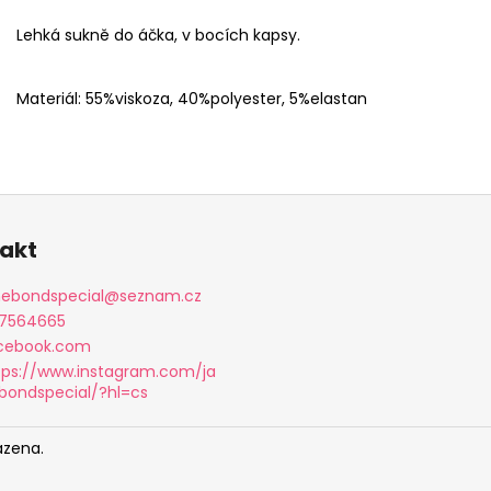
Lehká sukně do áčka, v bocích kapsy.
Materiál: 55%viskoza, 40%polyester, 5%elastan
akt
nebondspecial
@
seznam.cz
7564665
cebook.com
tps://www.instagram.com/ja
bondspecial/?hl=cs
azena.