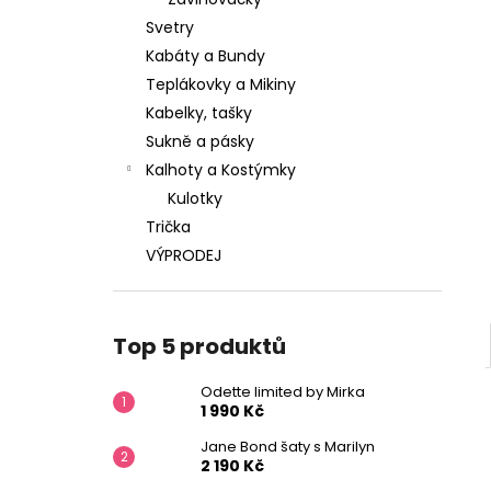
1 990 Kč
l
Svetry
Kabáty a Bundy
Teplákovky a Mikiny
Kabelky, tašky
Sukně a pásky
Kalhoty a Kostýmky
Kulotky
Trička
VÝPRODEJ
Top 5 produktů
Odette limited by Mirka
1 990 Kč
Jane Bond šaty s Marilyn
2 190 Kč