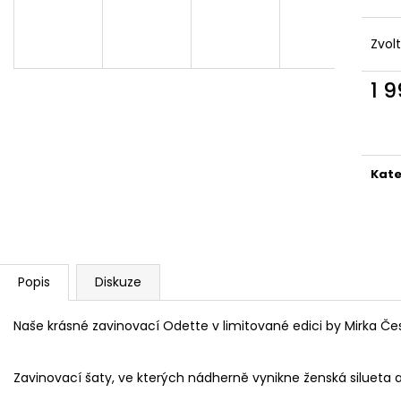
2 190 Kč
1 990 Kč
Zvol
1 
Měr
cena
Kate
Popis
Diskuze
Naše krásné zavinovací Odette v limitované edici by Mirka Če
Zavinovací šaty, ve kterých nádherně vynikne ženská silueta 