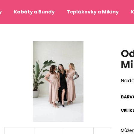
y
Kabáty a Bundy
Teplákovky a Mikiny
K
Co potřebujete najít?
Od
HLEDAT
Mi
Nadč
Doporučujeme
BARV
VELIK
JANE BOND ŠATY S MARILYN
DANAÉ - LIMITED
Můžem