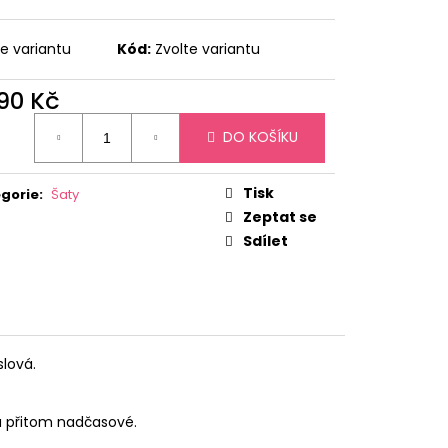
te variantu
Kód:
Zvolte variantu
990 Kč
ná
DO KOŠÍKU
:
Tisk
gorie
:
Šaty
Zeptat se
Sdílet
slová.
a přitom nadčasové.