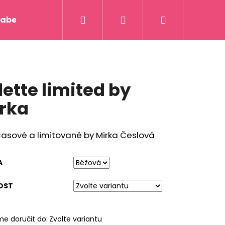
Hledat
Přihlášení
Nákupní
abelky, tašky
Sukně a pásky
Kalhoty a Kos
košík
ette limited by
rka
asové a limitované by Mirka Česlová
A
OST
 BY MIRKA
e doručit do:
Zvolte variantu