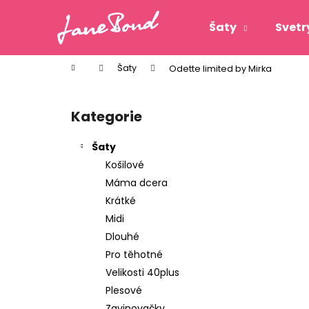
K
Přejít
na
o
Šaty
Svetr
obsah
Zpět
Zpět
š
do
do
í
Domů
Šaty
Odette limited by Mirka
k
obchodu
obchodu
P
o
Kategorie
Přeskočit
s
kategorie
t
Šaty
r
Košilové
a
Máma dcera
n
Krátké
n
Midi
í
Dlouhé
p
Pro těhotné
a
Velikosti 40plus
n
Plesové
ODETTE LIMITED BY MIRKA
e
Zavinovačky