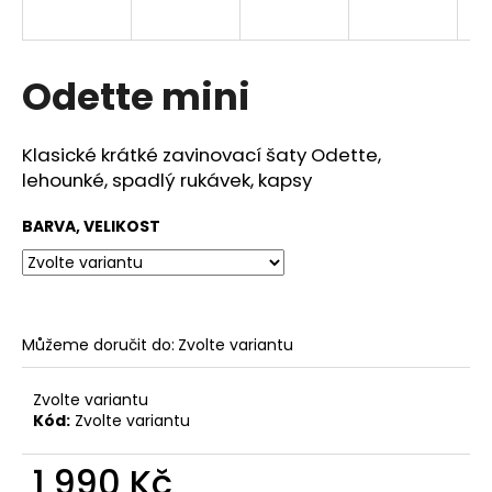
a
j
í
Odette mini
t
?
Klasické krátké zavinovací šaty Odette,
lehounké, spadlý rukávek, kapsy
BARVA, VELIKOST
HLEDAT
Můžeme doručit do:
Zvolte variantu
D
o
p
Zvolte variantu
o
Kód:
Zvolte variantu
r
u
1 990 Kč