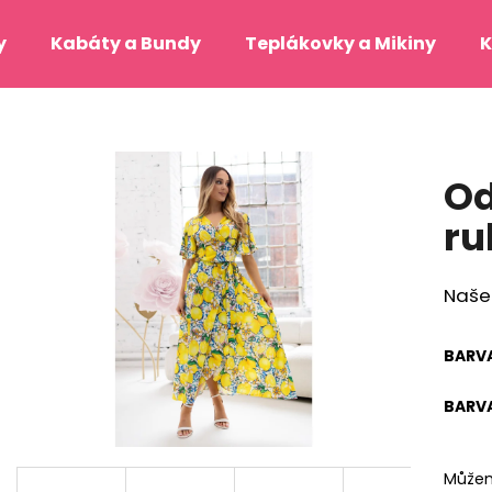
y
Kabáty a Bundy
Teplákovky a Mikiny
K
Co potřebujete najít?
Od
HLEDAT
r
Naše
Doporučujeme
BARV
BARVA
JANE BOND ŠATY S MARILYN
DANAÉ - LIMITED
Můžem