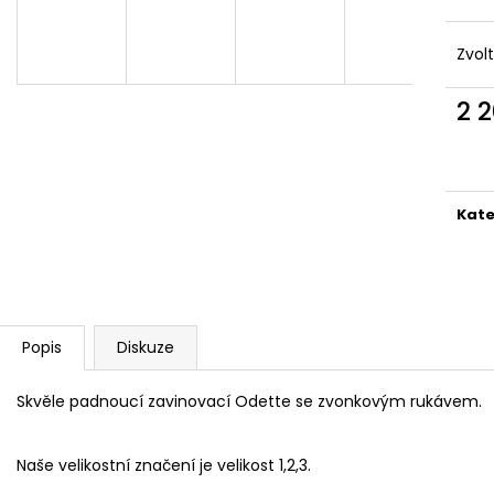
2 190 Kč
1 990 Kč
Zvol
2 
Měr
cena
Kate
Popis
Diskuze
Skvěle padnoucí zavinovací Odette se zvonkovým rukávem.
Naše velikostní značení je velikost 1,2,3.