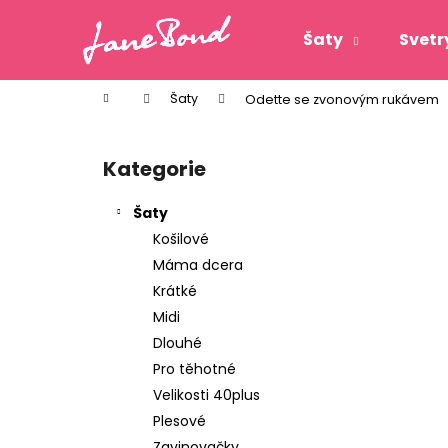
K
Přejít
na
o
Šaty
Svetr
obsah
Zpět
Zpět
š
do
do
í
Domů
Šaty
Odette se zvonovým rukávem
k
obchodu
obchodu
P
o
Kategorie
Přeskočit
s
kategorie
t
Šaty
r
Košilové
a
Máma dcera
n
Krátké
n
Midi
í
Dlouhé
p
Pro těhotné
a
Velikosti 40plus
n
Plesové
ODETTE LIMITED BY MIRKA
e
Zavinovačky