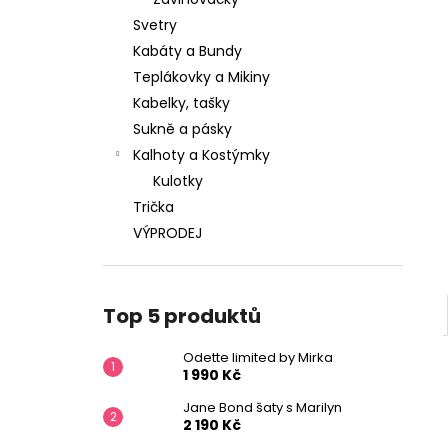
1 990 Kč
l
Svetry
Kabáty a Bundy
Teplákovky a Mikiny
Kabelky, tašky
Sukně a pásky
Kalhoty a Kostýmky
Kulotky
Trička
VÝPRODEJ
Top 5 produktů
Odette limited by Mirka
1 990 Kč
Jane Bond šaty s Marilyn
2 190 Kč