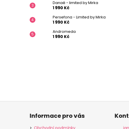
Danaé - limited by Mirka
1 990 Kč
Persefona - Limited by Mirka
1 990 Kč
Andromeda
1 990 Kč
Z
á
Informace pro vás
Kont
p
a
Obchodní podmínky
ja