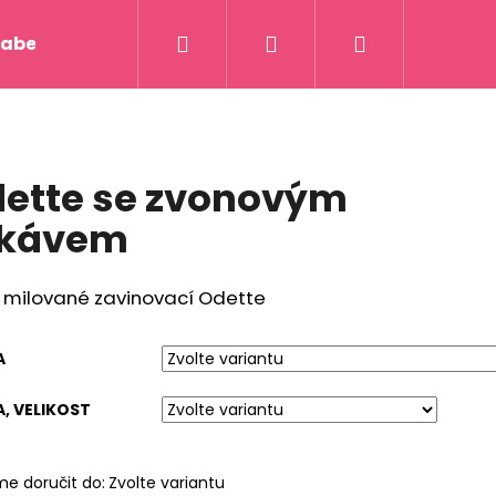
Hledat
Přihlášení
Nákupní
abelky, tašky
Sukně a pásky
Kalhoty a Kos
košík
ette se zvonovým
ukávem
 milované zavinovací Odette
A
, VELIKOST
 BY MIRKA
e doručit do:
Zvolte variantu