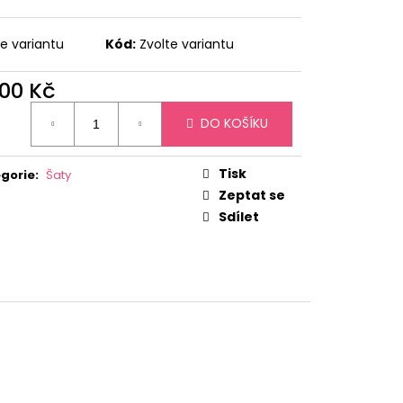
te variantu
Kód:
Zvolte variantu
200 Kč
ná
DO KOŠÍKU
:
Tisk
gorie
:
Šaty
Zeptat se
Sdílet