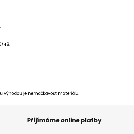
4
46/48.
kou výhodou je nemačkavost materiálu.
Přijímáme online platby