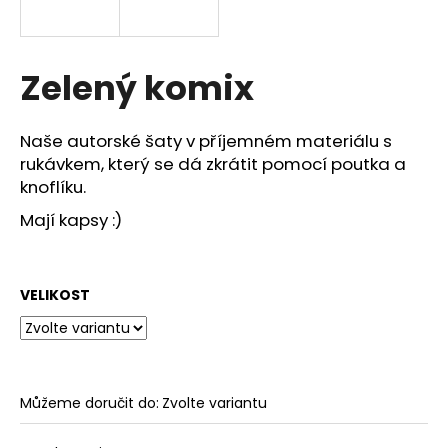
a
j
í
Zelený komix
t
?
Naše autorské šaty v příjemném materiálu s
rukávkem, který se dá zkrátit pomocí poutka a
knoflíku.
Mají kapsy :)
HLEDAT
VELIKOST
D
o
p
o
Můžeme doručit do:
Zvolte variantu
r
u