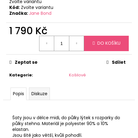
č
Zvolte variantu
u
Kód:
Zvolte variantu
Značka:
Jane Bond
j
e
1 790 Kč
m
e
Měrná
DO KOŠÍKU
cena:
DANAÉ
-
Zeptat se
Sdílet
LIMITED
BY
MIRKA
Kategorie
:
Košilové
1
990
Kč
Popis
Diskuze
Šaty jsou v délce midi, do půlky lýtek s rozparky do
půlky stehna. Materiál je polyester 90% a 10%
elastan.
Jsou šité jako větší, kvůli pohodlí.