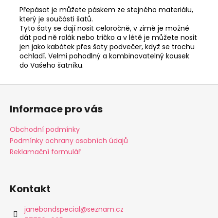
Přepásat je můžete páskem ze stejného materiálu,
který je součásti šatů.
Tyto šaty se dají nosit celoročně, v zimě je možné
dát pod ně rolák nebo tričko a v létě je můžete nosit
jen jako kabátek přes šaty podvečer, když se trochu
ochladí. Velmi pohodlný a kombinovatelný kousek
do Vašeho šatníku.
Z
á
Informace pro vás
p
a
Obchodní podmínky
t
Podmínky ochrany osobních údajů
í
Reklamační formulář
Kontakt
janebondspecial
@
seznam.cz