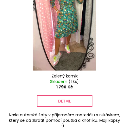
č
u
j
e
m
e
JANE
BOND
ŠATY
S
MARILYN
Zelený komix
2
190
Skladem
(1 ks)
Kč
1 790 Kč
DETAIL
Naše autorské šaty v příjemném materiálu s rukávkem,
který se dá zkrátit pomocí poutka a knoflíku. Mají kapsy
:)