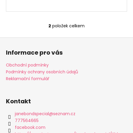
2
položek celkem
O
v
Z
l
á
á
Informace pro vás
d
p
a
a
Obchodní podmínky
c
t
Podmínky ochrany osobních údajů
í
í
Reklamační formulář
p
r
v
k
Kontakt
y
v
janebondspecial
@
seznam.cz
ý
777564665
p
facebook.com