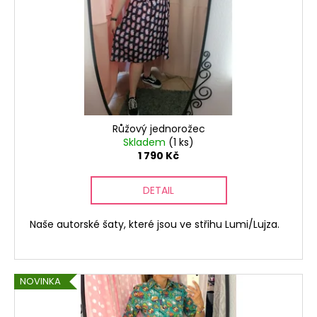
d
r
a
u
o
j
k
d
í
t
u
t
ů
k
?
t
ů
Růžový jednorožec
Skladem
(1 ks)
1 790 Kč
HLEDAT
DETAIL
D
Naše autorské šaty, které jsou ve střihu Lumi/Lujza.
o
p
o
NOVINKA
r
u